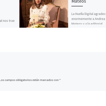
Mateos
La Huella Digital agrade
enormemente a Andrea
al nos trae
Mateos y a la editorial
ria que
Espinas la entrevista qu
ilia, del
han permitido realizar y 
Aitmátov y
[…]
ta Sánchez-
 […]
Los campos obligatorios están marcados con
*