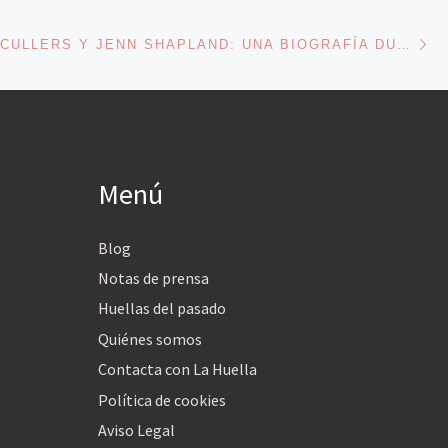
En
ENTRADAS
CARSON MCCULLERS Y JENN SHAPLAND: UNA BIOGRAFÍA DUAL
Menú
Blog
Notas de prensa
Huellas del pasado
Quiénes somos
Contacta con La Huella
Política de cookies
Aviso Legal