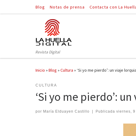
Blog
Notas de prensa
Contacta con La Huell
Saltar al contenido
Revista Digital
Inicio
»
Blog
»
Cultura
»
‘Si yo me pierdo’: un viaje lorqui
CULTURA
‘Si yo me pierdo’: un
por
María Elduayen Castillo
|
Publicada
viernes, 9