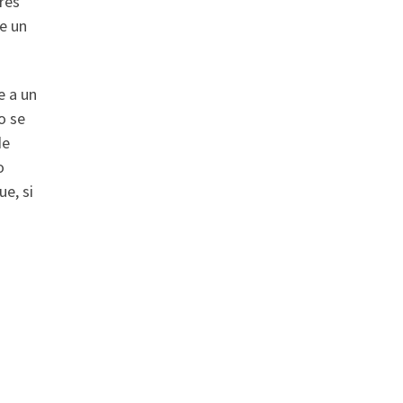
res
de un
e a un
o se
de
o
e, si