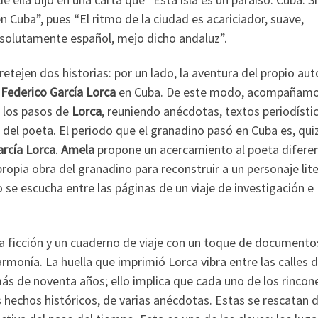
Cuba”, pues “El ritmo de la ciudad es acariciador, suave,
bsolutamente español, mejo dicho andaluz”.
retejen dos historias: por un lado, la aventura del propio aut
e
Federico García Lorca
en Cuba. De este modo, acompañamo
o los pasos de
Lorca
, reuniendo anécdotas, textos periodísti
 del poeta. El periodo que el granadino pasó en Cuba es, qui
arcía Lorca
.
Amela
propone un acercamiento al poeta diferen
propia obra del granadino para reconstruir a un personaje lite
 se escucha entre las páginas de un viaje de investigación e
 la ficción y un cuaderno de viaje con un toque de documento
armonía. La huella que imprimió Lorca vibra entre las calles 
más de noventa años; ello implica que cada uno de los rincon
os hechos históricos, de varias anécdotas. Estas se rescatan 