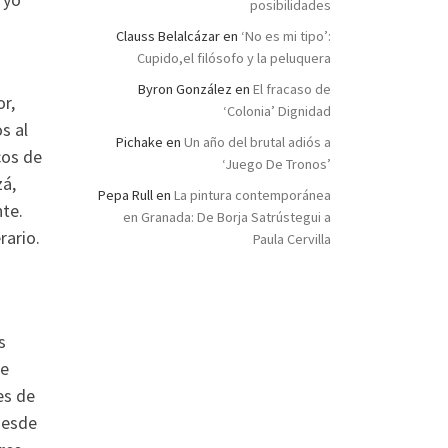
posibilidades
Clauss Belalcázar
en
‘No es mi tipo’:
Cupido,el filósofo y la peluquera
Byron González
en
El fracaso de
or,
‘Colonia’ Dignidad
s al
Pichake
en
Un año del brutal adiós a
cos de
‘Juego De Tronos’
zá,
Pepa Rull
en
La pintura contemporánea
te.
en Granada: De Borja Satrústegui a
rario.
Paula Cervilla
s
de
es de
desde