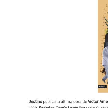
Destino
publica la última obra de
Víctor Ame
1930,
Federico García Lorca
llegaba a Cuba; d