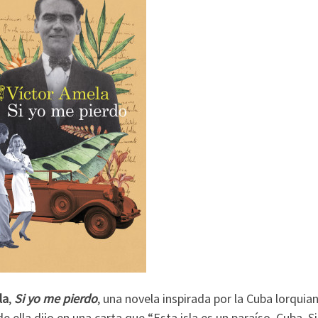
la
,
Si yo me pierdo
, una novela inspirada por la Cuba lorquia
e ella dijo en una carta que “Esta isla es un paraíso. Cuba. Si