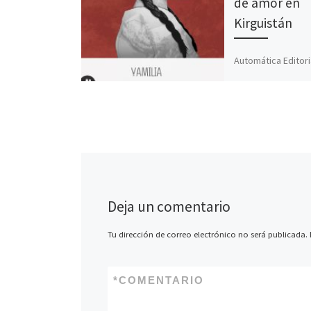
de amor en
Kirguistán
Automática Editori
una preciosa histo
tiene por título Yam
escritor Chinguiz 
traducido por Mar
Nieves Fernández
Deja un comentario
Tu dirección de correo electrónico no será publicada.
*
COMENTARIO