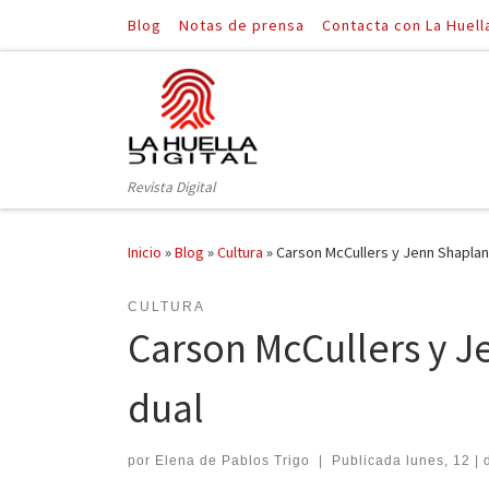
Blog
Notas de prensa
Contacta con La Huell
Saltar al contenido
Revista Digital
Inicio
»
Blog
»
Cultura
»
Carson McCullers y Jenn Shapland
CULTURA
Carson McCullers y J
dual
por
Elena de Pablos Trigo
|
Publicada
lunes, 12 | 