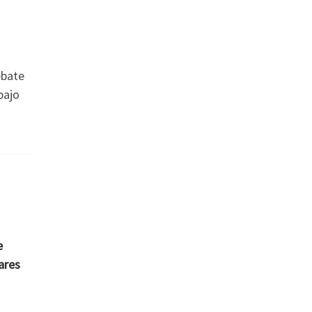
s
ebate
bajo
e
ares