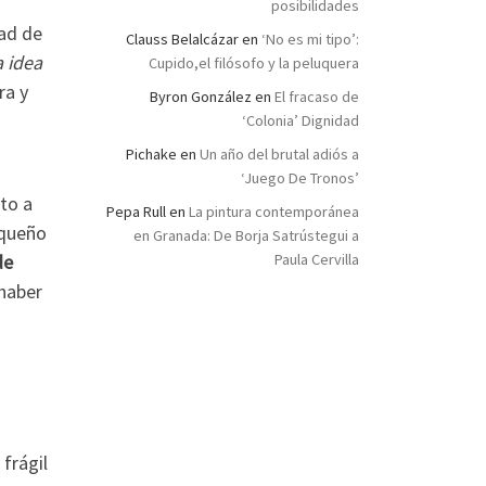
posibilidades
dad de
Clauss Belalcázar
en
‘No es mi tipo’:
a idea
Cupido,el filósofo y la peluquera
ra y
Byron González
en
El fracaso de
‘Colonia’ Dignidad
Pichake
en
Un año del brutal adiós a
‘Juego De Tronos’
ito a
Pepa Rull
en
La pintura contemporánea
equeño
en Granada: De Borja Satrústegui a
Paula Cervilla
de
 haber
frágil