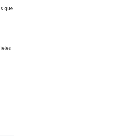
as que
:
s
ieles