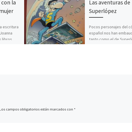
con la
Las aventuras de
 mujer
Superlópez
a escritura
Pocos personajes del c
 Joanna
español nos han embau
 libros
tanto como el de Super
 así de
(con permiso de Mortade
Creado por el dibujante
[…]
Los campos obligatorios están marcados con
*