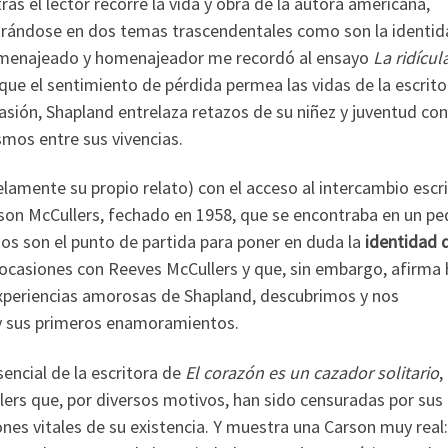
ras el lector recorre la vida y obra de la autora americana,
entrándose en dos temas trascendentales como son la identi
 homenajeado y homenajeador me recordó al ensayo
La ridícul
ue el sentimiento de pérdida permea las vidas de la escrito
casión, Shapland entrelaza retazos de su niñez y juventud con
smos entre sus vivencias.
lamente su propio relato) con el acceso al intercambio escr
son McCullers, fechado en 1958, que se encontraba en un p
gos son el punto de partida para poner en duda la
identidad 
 ocasiones con Reeves McCullers y que, sin embargo, afirma
xperiencias amorosas de Shapland, descubrimos y nos
 y sus primeros enamoramientos.
sencial de la escritora de
El corazón es un cazador solitario
,
lers que, por diversos motivos, han sido censuradas por sus
nes vitales de su existencia. Y muestra una Carson muy real: 