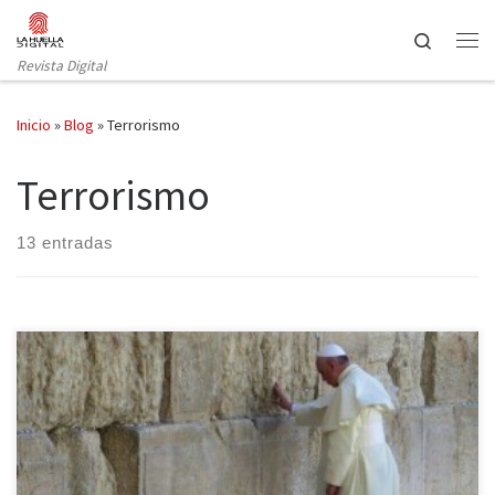
Saltar al contenido
Search
Revista Digital
Inicio
»
Blog
»
Terrorismo
Terrorismo
13 entradas
Tras el reconocimiento de Palestina por parte del Vaticano, el
Papa Francisco ha dado un paso más en su acercamiento a este
país reuniéndose con su presidente, Mahmud Abbas, e instándole