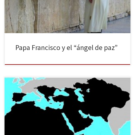
a participar en el proceso de paz en Oriente Próximo. El Pontífice
se muestra como una importante bisagra para […]
Papa Francisco y el “ángel de paz”
Las estrategias de llamamiento del Estado Islámico (ISIS por sus
siglas en inglés) han conseguido reclutar a miles de ciudadanos
europeos para combatir en sus filas. La cifra de europeos que
deciden formar parte de esta organización no para de crecer, y se
calcula que para finales de este año […]