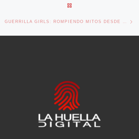
VOLVER A LA LISTA DE 
En
GUERRILLA GIRLS: ROMPIENDO MITOS DESDE 1985