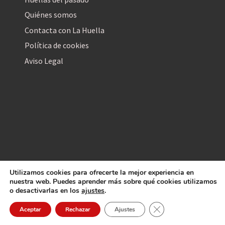
Quiénes somos
Contacta con La Huella
Política de cookies
Aviso Legal
Utilizamos cookies para ofrecerte la mejor experiencia en
La Huella Digital
nuestra web. Puedes aprender más sobre qué cookies utilizamos
© 2026
– Todos los derechos reservados
o desactivarlas en los
ajustes
.
Cerrar el banner de 
Aceptar
Rechazar
Ajustes