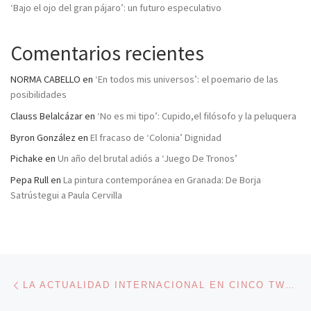
‘Bajo el ojo del gran pájaro’: un futuro especulativo
Comentarios recientes
NORMA CABELLO
en
‘En todos mis universos’: el poemario de las
posibilidades
Clauss Belalcázar
en
‘No es mi tipo’: Cupido,el filósofo y la peluquera
Byron González
en
El fracaso de ‘Colonia’ Dignidad
Pichake
en
Un año del brutal adiós a ‘Juego De Tronos’
Pepa Rull
en
La pintura contemporánea en Granada: De Borja
Satrústegui a Paula Cervilla
Navegación de entradas
Entrada anterior
LA ACTUALIDAD INTERNACIONAL EN CINCO TWEETS