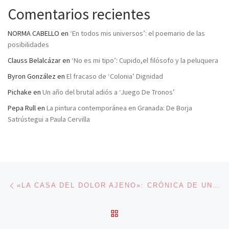
Comentarios recientes
NORMA CABELLO
en
‘En todos mis universos’: el poemario de las
posibilidades
Clauss Belalcázar
en
‘No es mi tipo’: Cupido,el filósofo y la peluquera
Byron González
en
El fracaso de ‘Colonia’ Dignidad
Pichake
en
Un año del brutal adiós a ‘Juego De Tronos’
Pepa Rull
en
La pintura contemporánea en Granada: De Borja
Satrústegui a Paula Cervilla
Navegación de entradas
Entrada anterior
«LA CASA DEL DOLOR AJENO»: CRÓNICA DE UN PEQUEÑO GENOCIDIO
VOLVER A LA LISTA DE 