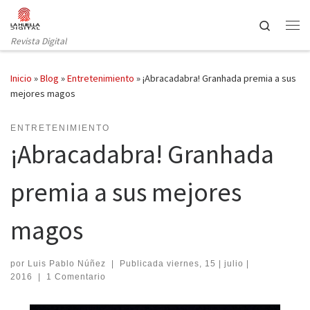
Saltar al contenido
Search
Revista Digital
Inicio
»
Blog
»
Entretenimiento
»
¡Abracadabra! Granhada premia a sus
mejores magos
ENTRETENIMIENTO
¡Abracadabra! Granhada
premia a sus mejores
magos
por
Luis Pablo Núñez
|
Publicada
viernes, 15 | julio |
2016
|
1 Comentario