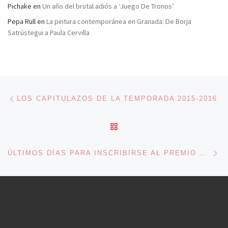
Pichake
en
Un año del brutal adiós a ‘Juego De Tronos’
Pepa Rull
en
La pintura contemporánea en Granada: De Borja
Satrústegui a Paula Cervilla
Navegación de entradas
Entrada anterior
LOS CAPITULAZOS DE LA TEMPORADA 2015-2016
VOLVER A LA LISTA DE 
En
ÚLTIMOS DÍAS PARA INSCRIBIRSE AL PREMIO ESET AL PERIODISMO EN SEGURIDAD INFORMÁTICA