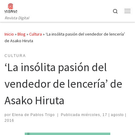
Saltar al contenido
Search
Revista Digital
Inicio
»
Blog
»
Cultura
»
‘La insólita pasión del vendedor de lencería’
de Asako Hiruta
CULTURA
‘La insólita pasión del
vendedor de lencería’ de
Asako Hiruta
por
Elena de Pablos Trigo
|
Publicada
miércoles, 17 | agosto |
2016