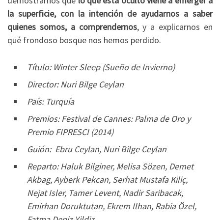
demostrarnos que
lo que está oculto viene a emerger a
la superficie, con la intención de ayudarnos a saber
quienes somos, a comprendernos
, y a explicarnos en
qué frondoso bosque nos hemos perdido.
Título: Winter Sleep (Sueño de Invierno)
Director: Nuri Bilge Ceylan
País: Turquía
Premios: Festival de Cannes: Palma de Oro y
Premio FIPRESCI (2014)
Guión: Ebru Ceylan, Nuri Bilge Ceylan
Reparto: Haluk Bilginer, Melisa Sözen, Demet
Akbag, Ayberk Pekcan, Serhat Mustafa Kiliç,
Nejat Isler, Tamer Levent, Nadir Saribacak,
Emirhan Doruktutan, Ekrem Ilhan, Rabia Özel,
Fatma Deniz Yildiz