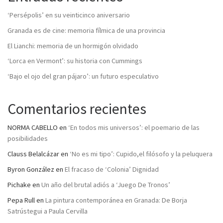
‘Persépolis’ en su veinticinco aniversario
Granada es de cine: memoria fílmica de una provincia
El Lianchi: memoria de un hormigón olvidado
‘Lorca en Vermont’: su historia con Cummings
‘Bajo el ojo del gran pájaro’: un futuro especulativo
Comentarios recientes
NORMA CABELLO
en
‘En todos mis universos’: el poemario de las
posibilidades
Clauss Belalcázar
en
‘No es mi tipo’: Cupido,el filósofo y la peluquera
Byron González
en
El fracaso de ‘Colonia’ Dignidad
Pichake
en
Un año del brutal adiós a ‘Juego De Tronos’
Pepa Rull
en
La pintura contemporánea en Granada: De Borja
Satrústegui a Paula Cervilla