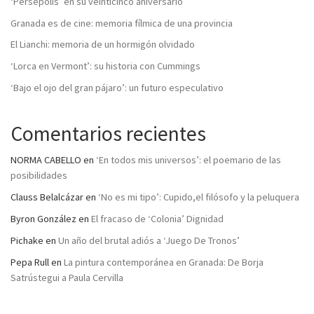
‘Persépolis’ en su veinticinco aniversario
Granada es de cine: memoria fílmica de una provincia
El Lianchi: memoria de un hormigón olvidado
‘Lorca en Vermont’: su historia con Cummings
‘Bajo el ojo del gran pájaro’: un futuro especulativo
Comentarios recientes
NORMA CABELLO
en
‘En todos mis universos’: el poemario de las
posibilidades
Clauss Belalcázar
en
‘No es mi tipo’: Cupido,el filósofo y la peluquera
Byron González
en
El fracaso de ‘Colonia’ Dignidad
Pichake
en
Un año del brutal adiós a ‘Juego De Tronos’
Pepa Rull
en
La pintura contemporánea en Granada: De Borja
Satrústegui a Paula Cervilla