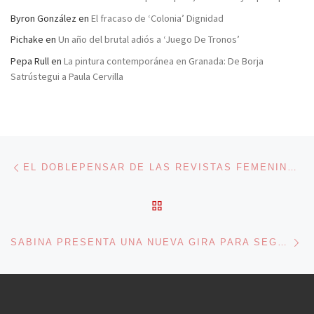
Byron González
en
El fracaso de ‘Colonia’ Dignidad
Pichake
en
Un año del brutal adiós a ‘Juego De Tronos’
Pepa Rull
en
La pintura contemporánea en Granada: De Borja
Satrústegui a Paula Cervilla
Navegación de entradas
Entrada anterior
EL DOBLEPENSAR DE LAS REVISTAS FEMENINAS: SOMETERSE ES DOMINAR
VOLVER A LA LISTA DE 
En
SABINA PRESENTA UNA NUEVA GIRA PARA SEGUIR CELEBRANDO EL 15º ANIVERSARIO DE ’19 DÍAS Y 500 NOCHES’