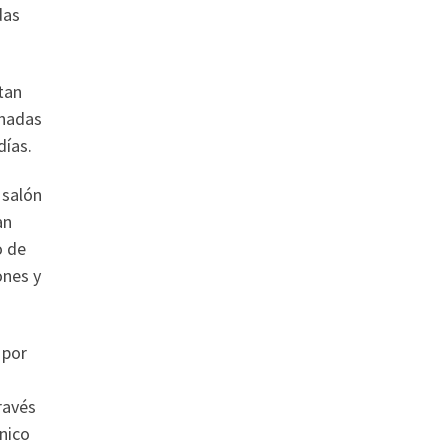
das
tan
onadas
días.
 salón
an
o de
ones y
 por
ravés
nico