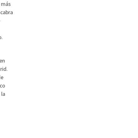
s más
acabra
e
o.
ien
rid.
de
ico
 la