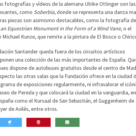
s fotografías y vídeos de la alemana Ulrike Ottinger son la
eresantes, como
Soberbia
, donde se representa una danza m
 Otras piezas son asimismo destacables, como la fotografía d
or an Equestrian Monument in the Form of a Wind Vane
, o el
 Michael Kunze, que remite a la pintura de El Bosco o Chiric
ndación Santander queda fuera de los circuitos artísticos
ponen una colección de las más importantes de España. Qu
 pues dispone de autobuses gratuitos desde el centro de Mad
ecto las otras salas que la Fundación ofrece en la ciudad 
grama de exposiciones regularmente, ni infravalorar el icón
aseo de Pereda y que colocará la ciudad en la vanguardia, en
 España como el Kursaal de San Sebastián, el Guggenheim de
yer de Avilés, entre otros.