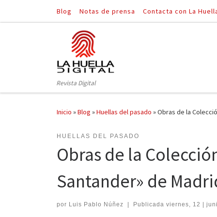
Blog
Notas de prensa
Contacta con La Huell
Saltar al contenido
Revista Digital
Inicio
»
Blog
»
Huellas del pasado
»
Obras de la Colecci
HUELLAS DEL PASADO
Obras de la Colección
Santander» de Madri
por
Luis Pablo Núñez
|
Publicada
viernes, 12 | jun