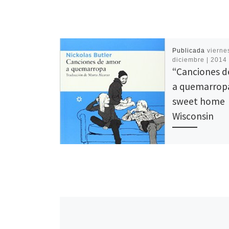
Publicada
viernes
diciembre | 2014
“Canciones 
a quemarropa
sweet home
Wisconsin
Nickolas Butler d
una primera novel
profundamente am
que oscila entre l
técnica narrativa d
la profusión de […