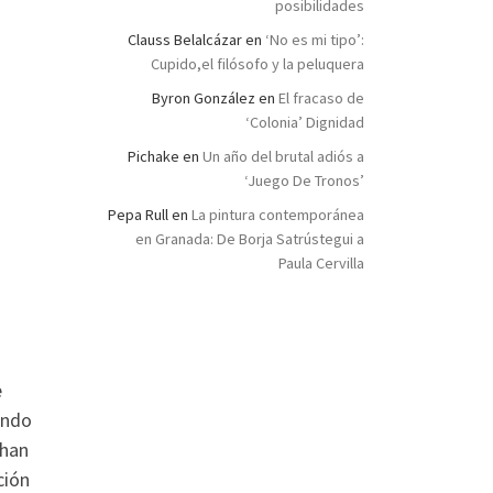
posibilidades
Clauss Belalcázar
en
‘No es mi tipo’:
Cupido,el filósofo y la peluquera
Byron González
en
El fracaso de
‘Colonia’ Dignidad
Pichake
en
Un año del brutal adiós a
‘Juego De Tronos’
Pepa Rull
en
La pintura contemporánea
en Granada: De Borja Satrústegui a
Paula Cervilla
e
undo
 han
ción