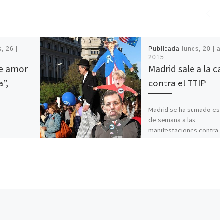
, 26 |
Publicada
lunes, 20 | a
2015
de amor
Madrid sale a la c
”,
contra el TTIP
Madrid se ha sumado est
de semana a las
manifestaciones contra 
ebuta con
TTIP y otros tratados de 
a
comercio entre Estados
ericana
a impecable
el autor y
]