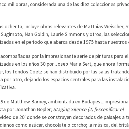
co mil obras, considerada una de las diez colecciones priva
os ochenta, incluye obras relevantes de Matthias Weischer, S
i Sugimoto, Nan Goldin, Laurie Simmons y otros; las selecci
lizadas en el periodo que abarca desde 1975 hasta nuestros 
acompañadas por la impresionante serie de pinturas para el
lizadas en los años 30 por Josep Maria Sert, que ahora form
r, los fondos Goetz se han distribuido por las salas tratand
ura por otro, dejando los espacios centrales para las instalaci
icativa.
 5
de Matthew Barney, ambientada en Budapest, impresiona
sta por Jonathan Bepler;
Staging Silence (2) [Escenificar el
 vídeo de 20′ donde se construyen decorados de paisajes a t
dianos como azúcar, chocolate o corcho; la música, del britá