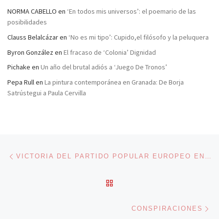
NORMA CABELLO
en
‘En todos mis universos’: el poemario de las
posibilidades
Clauss Belalcázar
en
‘No es mi tipo’: Cupido,el filósofo y la peluquera
Byron González
en
El fracaso de ‘Colonia’ Dignidad
Pichake
en
Un año del brutal adiós a ‘Juego De Tronos’
Pepa Rull
en
La pintura contemporánea en Granada: De Borja
Satrústegui a Paula Cervilla
Navegación de entradas
Entrada anterior
VICTORIA DEL PARTIDO POPULAR EUROPEO EN LAS ELECCIONES CON 212 EURODIPUTADOS
VOLVER A LA LISTA DE 
En
CONSPIRACIONES