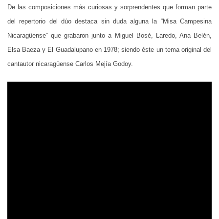
De las composiciones más curiosas y sorprendentes que forman parte
del repertorio del dúo destaca sin duda alguna la “Misa Campesina
Nicaragüense” que grabaron junto a Miguel Bosé, Laredo, Ana Belén,
Elsa Baeza y El Guadalupano en 1978; siendo éste un tema original del
cantautor nicaragüense Carlos Mejía Godoy.