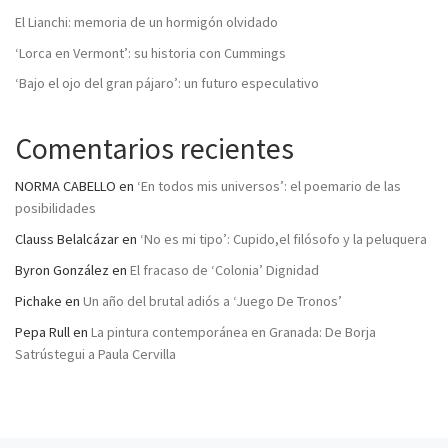
El Lianchi: memoria de un hormigón olvidado
‘Lorca en Vermont’: su historia con Cummings
‘Bajo el ojo del gran pájaro’: un futuro especulativo
Comentarios recientes
NORMA CABELLO
en
‘En todos mis universos’: el poemario de las
posibilidades
Clauss Belalcázar
en
‘No es mi tipo’: Cupido,el filósofo y la peluquera
Byron González
en
El fracaso de ‘Colonia’ Dignidad
Pichake
en
Un año del brutal adiós a ‘Juego De Tronos’
Pepa Rull
en
La pintura contemporánea en Granada: De Borja
Satrústegui a Paula Cervilla