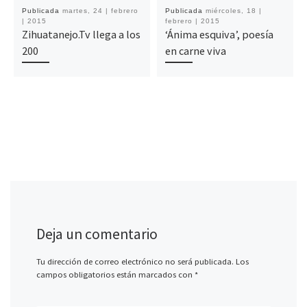
Publicada
martes, 24 | febrero
Publicada
miércoles, 18 |
| 2015
febrero | 2015
Zihuatanejo.Tv llega a los
‘Ánima esquiva’, poesía
200
en carne viva
Deja un comentario
Tu dirección de correo electrónico no será publicada.
Los
campos obligatorios están marcados con
*