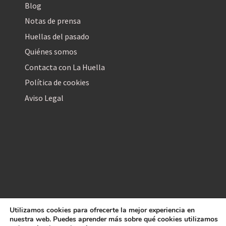
Blog
Notas de prensa
Huellas del pasado
Quiénes somos
Contacta con La Huella
Política de cookies
Aviso Legal
Utilizamos cookies para ofrecerte la mejor experiencia en
La Huella Digital
nuestra web. Puedes aprender más sobre qué cookies utilizamos
© 2026
– Todos los derechos reservados