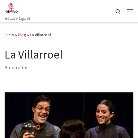
Saltar al contenido
Search
Revista Digital
Inicio
»
Blog
»
La Villarroel
La Villarroel
8 entradas
Con coproducción de LaBrutal y La Villarroel, Julio Manrique
vuelve a la dirección escénica con L’habitació del costat, la versión
catalana, traducida por Joan Sellent, de The vibrator play, de la