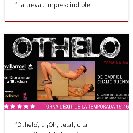
‘La treva’: Imprescindible
La Villarroel abre temporada con Othelo, montaje que programa
de nuevo tras el éxito que tuvo la temporada pasada, cuando
pudo verse durante un par de semanas en la sección Off de la
sala. Se trata de la irreverente versión argentina del clásico de
Shakespeare, adaptada y dirigida por Gabriel […]
‘Othelo’, u ¡Oh, tela!, o la