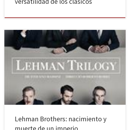
versatilidad de los clásicos
Al dramaturgo italiano y actual director del Piccolo Teatro de Milán
Stefano Massini le conocimos en Barcelona a principios de esta
temporada, de la mano de Lluís Pasqual, con el soberbio
monólogo Dona no reeducable (Donna non rieducabile),
interpretado en la producción del Teatre Lliure por una gran
Míriam Iscla, […]
Lehman Brothers: nacimiento y
muerte de un imperio