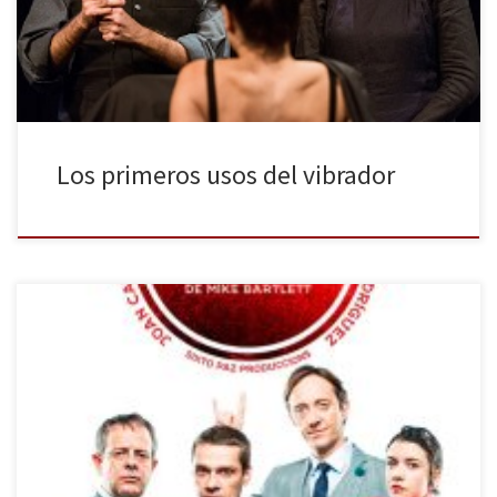
dramaturga norteamericana Sarah Ruhl. La obra, situada en un
pueblo a las afueras de Nueva York hacia finales del […]
Los primeros usos del vibrador
Sixto Paz vuelve a La Villarroel (vimos allí su Pretty, que tanto nos
gustó, en 2016) con su nueva propuesta: Bull, un texto del
dramaturgo británico Mike Bartlett, con dirección de Pau Roca y un
reparto compuesto por Mar Ulldemolins, Marc Rodríguez, Joan
Carreras i David Bagès. La obra trata […]