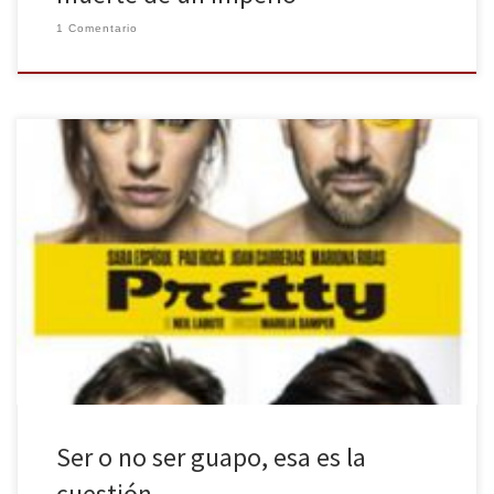
1 Comentario
¿Tu pareja debe encontrarte siempre guapo o guapa? Si algo de ti
no le gusta, ¿debe decirlo? ¿Toleramos que las personas a
quienes gustamos no nos encuentren objetivamente guapos?
¿Nos da ventajas en la vida haber sido obsequiados con el don de
la belleza? Ese don, ¿nos da libertad o […]
Ser o no ser guapo, esa es la
cuestión