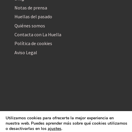
Notas de prensa
Huellas del pasado
Quiénes somos
Contacta con La Huella
Política de cookies
Aviso Legal
Utilizamos cookies para ofrecerte la mejor experiencia en
La Huella Digital
nuestra web. Puedes aprender más sobre qué cookies utilizamos
© 2026
– Todos los derechos reservados
o desactivarlas en los
ajustes
.