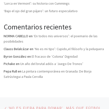
‘Lorca en Vermont’: su historia con Cummings
‘Bajo el ojo del gran pájaro’: un futuro especulativo
Comentarios recientes
NORMA CABELLO
en
‘En todos mis universos’: el poemario de las
posibilidades
Clauss Belalcázar
en
‘No es mi tipo’: Cupido,el filósofo y la peluquera
Byron González
en
El fracaso de ‘Colonia’ Dignidad
Pichake
en
Un año del brutal adiós a ‘Juego De Tronos’
Pepa Rull
en
La pintura contemporánea en Granada: De Borja
Satrústegui a Paula Cervilla
Navegación de entradas
Entrada anterior
‘NO ES FIERA PARA DOMAR’, MÁS QUE FÚTBOL