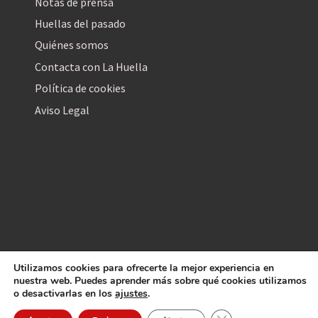
Notas de prensa
Huellas del pasado
Quiénes somos
Contacta con La Huella
Política de cookies
Aviso Legal
Utilizamos cookies para ofrecerte la mejor experiencia en
La Huella Digital
nuestra web. Puedes aprender más sobre qué cookies utilizamos
© 2026
– Todos los derechos reservados
o desactivarlas en los
ajustes
.
Cerrar el banner de 