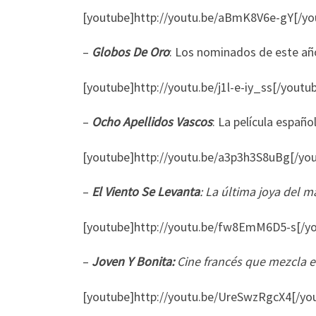
[youtube]http://youtu.be/aBmK8V6e-gY[/yo
–
Globos De Oro
: Los nominados de este año
[youtube]http://youtu.be/j1l-e-iy_ss[/youtu
–
Ocho Apellidos Vascos
: La película españ
[youtube]http://youtu.be/a3p3h3S8uBg[/yo
–
El Viento Se Levanta
: La última joya del m
[youtube]http://youtu.be/fw8EmM6D5-s[/y
–
Joven Y Bonita:
Cine francés que mezcla e
[youtube]http://youtu.be/UreSwzRgcX4[/yo