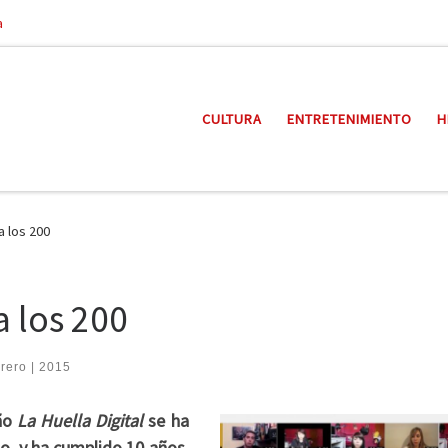
a
CULTURA
ENTRETENIMIENTO
H
a los 200
a los 200
brero | 2015
año
La Huella Digital
se ha
, y ha cumplido 10 años.