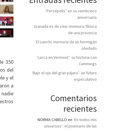
‘Persépolis’ en su veinticinco
aniversario
Granada es de cine: memoria fílmica
de una provincia
El Lianchi: memoria de un hormigón
olvidado
‘Lorca en Vermont’: su historia con
de 350
Cummings
os del
‘Bajo el ojo del gran pájaro’: un futuro
le y el
especulativo
aron a
 nadie
Comentarios
estros
recientes
NORMA CABELLO
en
‘En todos mis
universos’: el poemario de las