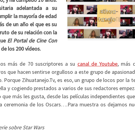
sitaria adelantada a su
umplir la mayoría de edad
ás de un año el que es su
fruto de su relación con la
que
El Portal de Cine Con
 de los 200 vídeos.
 los más de 70 suscriptores a su
canal de Youtube
, más 
os que hacen sentirse orgulloso a este grupo de apasionad
o. Porque Zihuatanejo.Tv, es eso, un grupo de locos por la te
lla y cogiendo prestados a varios de sus redactores empez
o que más les gusta, desde las películas independientes que
r la ceremonia de los Oscars….Para muestra os dejamos nu
erie sobre Star Wars