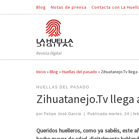
Blog
Notas de prensa
Contacta con La Huell
Saltar al contenido
Revista Digital
Inicio
»
Blog
»
Huellas del pasado
»
Zihuatanejo.Tv llega 
HUELLAS DEL PASADO
Zihuatanejo.Tv llega 
por
Felipe José García
|
Publicada
martes, 24 | fe
Queridos huelleros, como ya sabéis, este 
hecho mayor de edad, digitalmente hablando