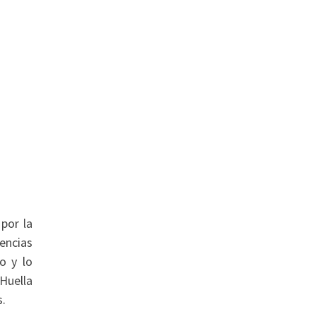
por la
iencias
o y lo
Huella
s.