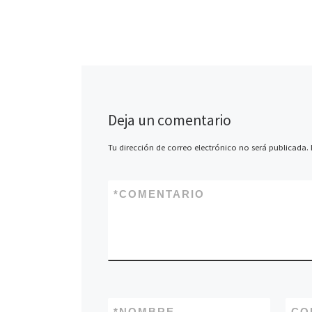
final de la primer
y las posibles tra
próxima. […]
Deja un comentario
Tu dirección de correo electrónico no será publicada.
*
COMENTARIO
*
NOMBRE
CO