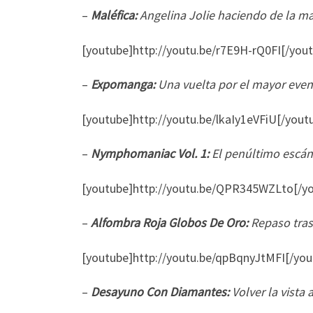
–
Maléfica:
Angelina Jolie haciendo de la m
[youtube]http://youtu.be/r7E9H-rQ0FI[/you
–
Expomanga:
Una vuelta por el mayor event
[youtube]http://youtu.be/lkaIy1eVFiU[/yout
–
Nymphomaniac Vol. 1:
El penúltimo escánd
[youtube]http://youtu.be/QPR345WZLto[/y
–
Alfombra Roja Globos De Oro:
Repaso tras
[youtube]http://youtu.be/qpBqnyJtMFI[/you
–
Desayuno Con Diamantes:
Volver la vista