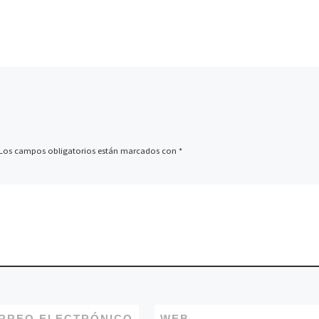
Festival de San Sebastiá
a temporada
Concha de Oro […]
mas de la
Los campos obligatorios están marcados con
*
RREO ELECTRÓNICO
WEB