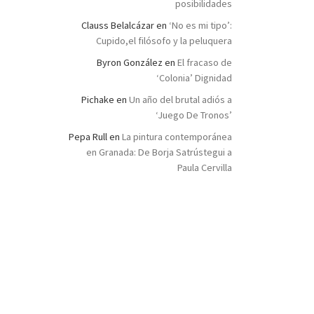
posibilidades
Clauss Belalcázar
en
‘No es mi tipo’:
Cupido,el filósofo y la peluquera
Byron González
en
El fracaso de
‘Colonia’ Dignidad
Pichake
en
Un año del brutal adiós a
‘Juego De Tronos’
Pepa Rull
en
La pintura contemporánea
en Granada: De Borja Satrústegui a
Paula Cervilla