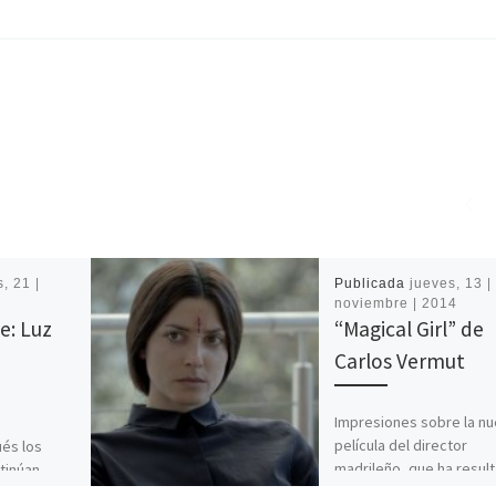
, 21 |
Publicada
jueves, 13 |
noviembre | 2014
e: Luz
“Magical Girl” de
Carlos Vermut
Impresiones sobre la n
película del director
és los
madrileño, que ha resul
tinúan
triunfadora en el último
el episodio