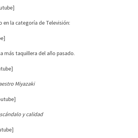
utube]
 en la categoría de Televisión:
be]
ola más taquillera del año pasado.
utube]
aestro Miyazaki
outube]
scándalo y calidad
utube]