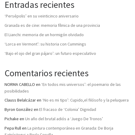
Entradas recientes
‘Persépolis’ en su veinticinco aniversario
Granada es de cine: memoria fílmica de una provincia
El Lianchi: memoria de un hormigón olvidado
‘Lorca en Vermont’: su historia con Cummings
‘Bajo el ojo del gran pájaro’: un futuro especulativo
Comentarios recientes
NORMA CABELLO
en
‘En todos mis universos’: el poemario de las
posibilidades
Clauss Belalcázar
en
‘No es mi tipo’: Cupido,el filósofo y la peluquera
Byron González
en
El fracaso de ‘Colonia’ Dignidad
Pichake
en
Un año del brutal adiós a ‘Juego De Tronos’
Pepa Rull
en
La pintura contemporánea en Granada: De Borja
Satrústegui a Paula Cervilla