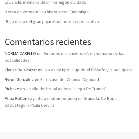
El Lianchi: memoria de un hormigón olvidado
‘Lorca en Vermont’: su historia con Cummings
‘Bajo el ojo del gran pájaro’: un futuro especulativo
Comentarios recientes
NORMA CABELLO
en
‘En todos mis universos’: el poemario de las
posibilidades
Clauss Belalcázar
en
‘No es mi tipo’: Cupido,el filósofo y la peluquera
Byron González
en
El fracaso de ‘Colonia’ Dignidad
Pichake
en
Un año del brutal adiós a ‘Juego De Tronos’
Pepa Rull
en
La pintura contemporánea en Granada: De Borja
Satrústegui a Paula Cervilla