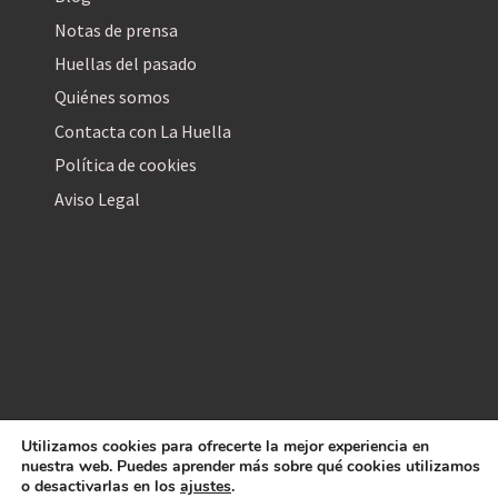
Notas de prensa
Huellas del pasado
Quiénes somos
Contacta con La Huella
Política de cookies
Aviso Legal
Utilizamos cookies para ofrecerte la mejor experiencia en
La Huella Digital
nuestra web. Puedes aprender más sobre qué cookies utilizamos
© 2026
– Todos los derechos reservados
o desactivarlas en los
ajustes
.